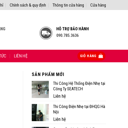
chỉ
Chính sách & quy định
Thông tin cửa hàng
Cửa hàng
ÀNG
HỖ TRỢ BẢO HÀNH
090.785.3636
 TỨC
LIÊN HỆ
GIỎ HÀNG
SẢN PHẨM MỚI
Thi Công Hệ Thống Điện Nhẹ tại
Công Ty SEATECH
Liên hệ
Thi Công Điện Nhẹ tại ĐHQG Hà
Nội
Liên hệ