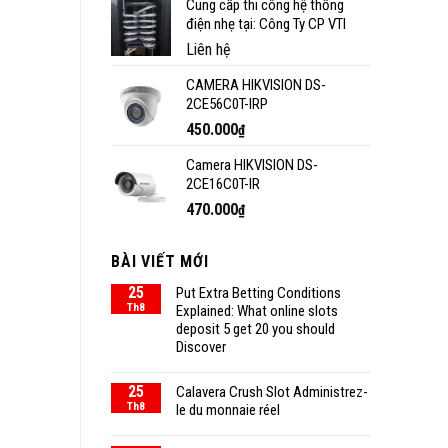
Cung cấp thi công hệ thống
điện nhẹ tại: Công Ty CP VTI
Liên hệ
CAMERA HIKVISION DS-
2CE56C0T-IRP
450.000
₫
Camera HIKVISION DS-
2CE16C0T-IR
470.000
₫
BÀI VIẾT MỚI
25
Put Extra Betting Conditions
Th8
Explained: What online slots
deposit 5 get 20 you should
Discover
25
Calavera Crush Slot Administrez-
Th8
le du monnaie réel