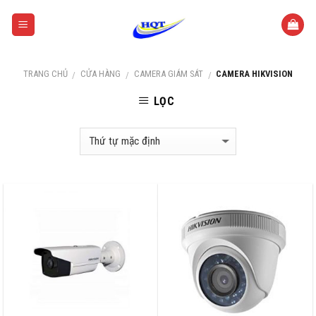
Skip
to
content
TRANG CHỦ
CỬA HÀNG
CAMERA GIÁM SÁT
CAMERA HIKVISION
/
/
/
LỌC