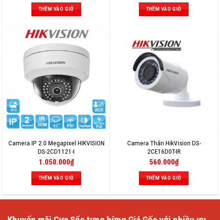
THÊM VÀO GIỎ
THÊM VÀO GIỎ
Camera IP 2.0 Megapixel HIKVISION
Camera Thân HikVision DS-
DS-2CD1121-I
2CE16D0T-IR
1.050.000
₫
560.000
₫
THÊM VÀO GIỎ
THÊM VÀO GIỎ
Khuyến mãi
Cực Sốc
tưng bừng
Giá Gốc
với nhiều ưu