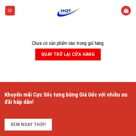
Skip
to
content
Chưa có sản phẩm nào trong giỏ hàng.
QUAY TRỞ LẠI CỬA HÀNG
Khuyến mãi
Cực Sốc
tưng bừng
Giá Gốc
với nhiều ưu
đãi hấp dẫn!
XEM NGAY THÔI!