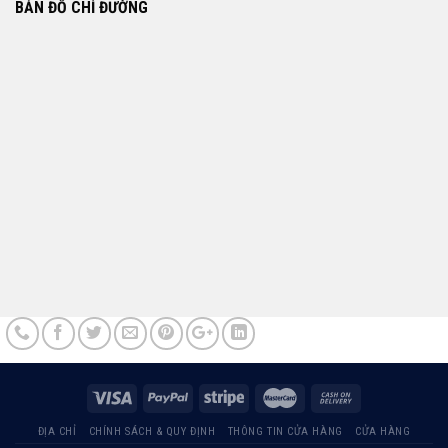
BẢN ĐỒ CHỈ ĐƯỜNG
ĐỊA CHỈ
CHÍNH SÁCH & QUY ĐỊNH
THÔNG TIN CỬA HÀNG
CỬA HÀNG