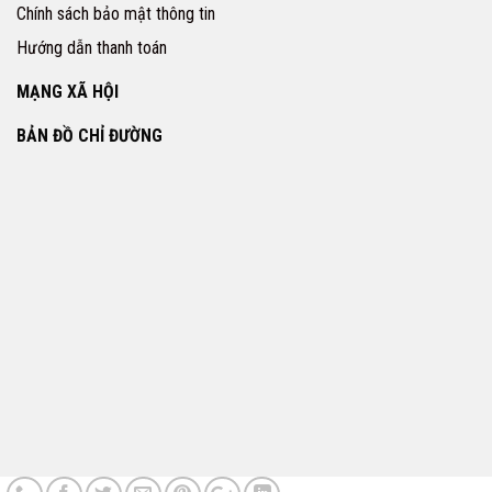
Chính sách bảo mật thông tin
Hướng dẫn thanh toán
MẠNG XÃ HỘI
BẢN ĐỒ CHỈ ĐƯỜNG