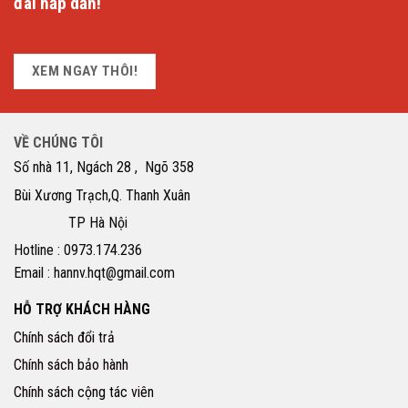
đãi hấp dẫn!
XEM NGAY THÔI!
VỀ CHÚNG TÔI
Số nhà 11, Ngách 28 , Ngõ 358
Bùi Xương Trạch,Q. Thanh Xuân
TP Hà Nội
Hotline : 0973.174.236
Email : hannv.hqt@gmail.com
HỖ TRỢ KHÁCH HÀNG
Chính sách đổi trả
Chính sách bảo hành
Chính sách cộng tác viên