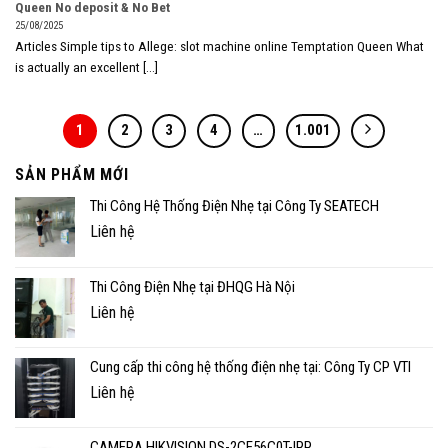
Queen No deposit & No Bet
25/08/2025
Articles Simple tips to Allege: slot machine online Temptation Queen What
is actually an excellent [...]
1
2
3
4
…
1.001
SẢN PHẨM MỚI
Thi Công Hệ Thống Điện Nhẹ tại Công Ty SEATECH
Liên hệ
Thi Công Điện Nhẹ tại ĐHQG Hà Nội
Liên hệ
Cung cấp thi công hệ thống điện nhẹ tại: Công Ty CP VTI
Liên hệ
CAMERA HIKVISION DS-2CE56C0T-IRP