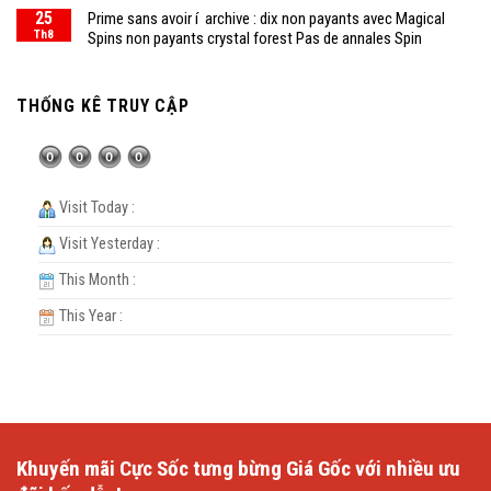
25
Prime sans avoir í archive : dix non payants avec Magical
Th8
Spins non payants crystal forest Pas de annales Spin
THỐNG KÊ TRUY CẬP
Visit Today :
Visit Yesterday :
This Month :
This Year :
Khuyến mãi
Cực Sốc
tưng bừng
Giá Gốc
với nhiều ưu