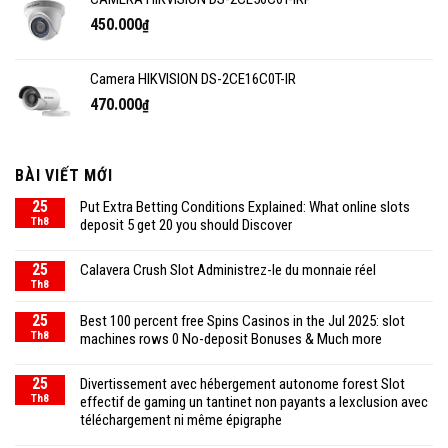
450.000
₫
Camera HIKVISION DS-2CE16C0T-IR
470.000
₫
BÀI VIẾT MỚI
25
Put Extra Betting Conditions Explained: What online slots
Th8
deposit 5 get 20 you should Discover
25
Calavera Crush Slot Administrez-le du monnaie réel
Th8
25
Best 100 percent free Spins Casinos in the Jul 2025: slot
Th8
machines rows 0 No-deposit Bonuses & Much more
25
Divertissement avec hébergement autonome forest Slot
Th8
effectif de gaming un tantinet non payants a lexclusion avec
téléchargement ni même épigraphe