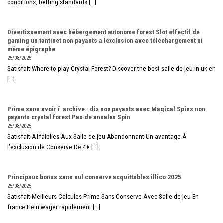
conditions, betting standards [...]
Divertissement avec hébergement autonome forest Slot effectif de
gaming un tantinet non payants a lexclusion avec téléchargement ni
même épigraphe
25/08/2025
Satisfait Where to play Crystal Forest? Discover the best salle de jeu in uk en
[...]
Prime sans avoir í archive : dix non payants avec Magical Spins non
payants crystal forest Pas de annales Spin
25/08/2025
Satisfait Affaiblies Aux Salle de jeu Abandonnant Un avantage À
l’exclusion de Conserve De 4€ [...]
Principaux bonus sans nul conserve acquittables illico 2025
25/08/2025
Satisfait Meilleurs Calcules Prime Sans Conserve Avec Salle de jeu En
france Hein wager rapidement [...]